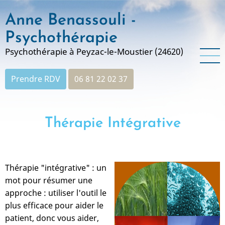
Aller
Anne Benassouli -
au
contenu
Psychothérapie
principal
Psychothérapie à Peyzac-le-Moustier (24620)
Prendre RDV
06 81 22 02 37
Thérapie Intégrative
Thérapie "intégrative" : un
mot pour résumer une
approche : utiliser l'outil le
plus efficace pour aider le
patient, donc vous aider,