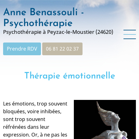
Aller
Anne Benassouli -
au
contenu
Psychothérapie
principal
Psychothérapie à Peyzac-le-Moustier (24620)
Prendre RDV
06 81 22 02 37
Thérapie émotionnelle
Les émotions, trop souvent
bloquées, voire inhibées,
sont trop souvent
réfrénées dans leur
expression. Or, à ne pas les